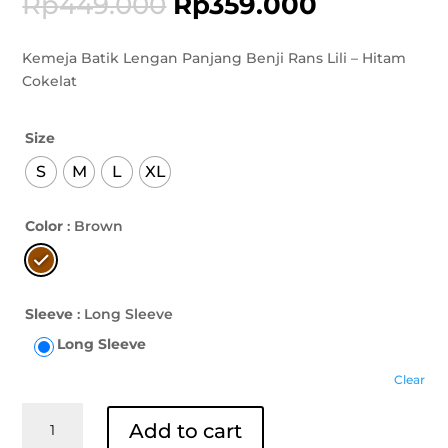
Rp
449.000
Rp
359.000
Kemeja Batik Lengan Panjang Benji Rans Lili – Hitam
Cokelat
Size
S
M
L
XL
Color
: Brown
Sleeve
: Long Sleeve
Long Sleeve
Clear
Kemeja
Add to cart
Batik