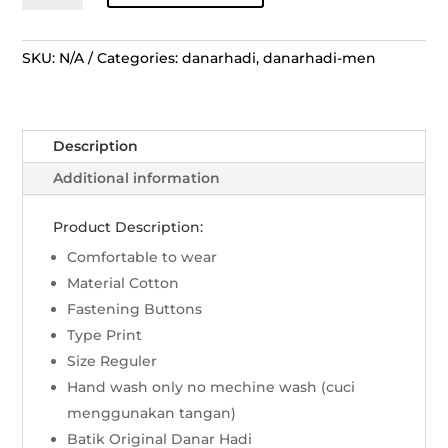
Lengan
Panjang
Benji
SKU:
N/A
Categories:
danarhadi
,
danarhadi-men
Rans
Lili
-
Description
Hitam
Cokelat
Additional information
quantity
Product Description:
Comfortable to wear
Material Cotton
Fastening Buttons
Type Print
Size Reguler
Hand wash only no mechine wash (cuci
menggunakan tangan)
Batik Original Danar Hadi