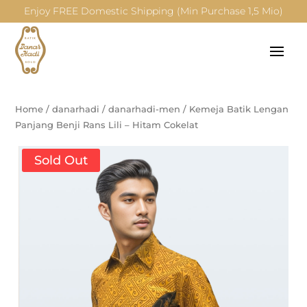
Enjoy FREE Domestic Shipping (Min Purchase 1,5 Mio)
Home
/
danarhadi
/
danarhadi-men
/
Kemeja Batik Lengan
Panjang Benji Rans Lili – Hitam Cokelat
Sold Out