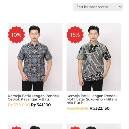
10%
15%
Kemeja Batik Lengan Pendek
Kemeja Batik Lengan Pendek
Ceplok Kayangan – Biru
Motif Latar Sukoreno – Hitam
mix Putih
Rp
379.000
Rp
341.100
Rp
379.000
Rp
322.150