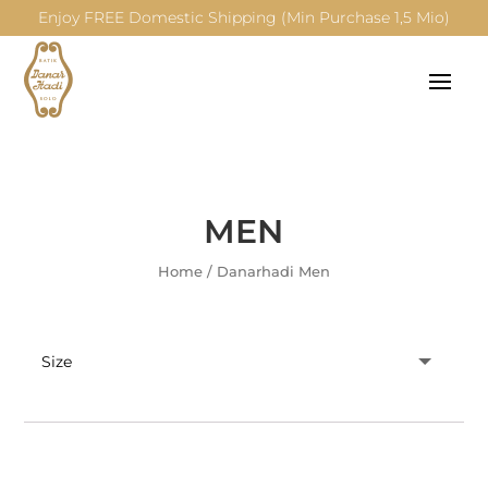
Enjoy FREE Domestic Shipping (Min Purchase 1,5 Mio)
MEN
Home
/
Danarhadi Men