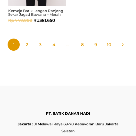
Kemeja Batik Lengan Panjang
Sekar Jagad Bawana – Merah
Rp
449.000
Rp
381.650
1
2
3
4
…
8
9
10
PT. BATIK DANAR HADI
Jakarta :
Jl Melawai Raya 69-70 Kebayoran Baru Jakarta
Selatan