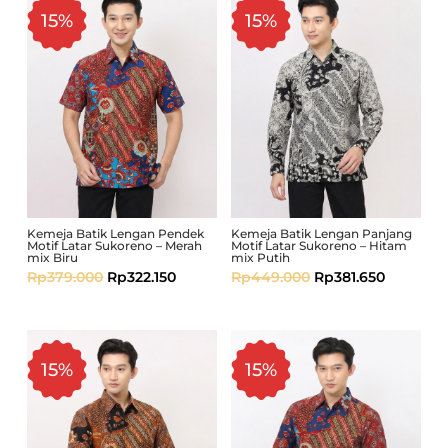
15%
15%
Kemeja Batik Lengan Pendek
Kemeja Batik Lengan Panjang
Motif Latar Sukoreno – Merah
Motif Latar Sukoreno – Hitam
mix Biru
mix Putih
Rp
379.000
Rp
322.150
Rp
449.000
Rp
381.650
15%
15%