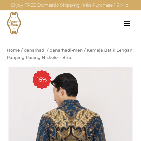
Enjoy FREE Domestic Shipping (Min Purchase 1,5 Mio)
Home
/
danarhadi
/
danarhadi-men
/
Kemeja Batik Lengan
Panjang Parang Niskolo – Biru
15%