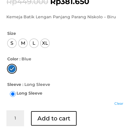
Rp
449.000
Rp
381.650
Kemeja Batik Lengan Panjang Parang Niskolo – Biru
Size
S
M
L
XL
Color
: Blue
Sleeve
: Long Sleeve
Long Sleeve
Clear
Kemeja
Add to cart
Batik
Lengan