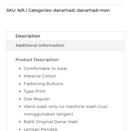
Panjang
Parang
SKU:
N/A
Categories:
danarhadi
,
danarhadi-men
Niskolo
-
Biru
Description
quantity
Additional information
Product Description:
Comfortable to wear
Material Cotton
Fastening Buttons
Type Print
Size Reguler
Hand wash only no mechine wash (cuci
menggunakan tangan)
Batik Original Danar Hadi
Lengan Pendek