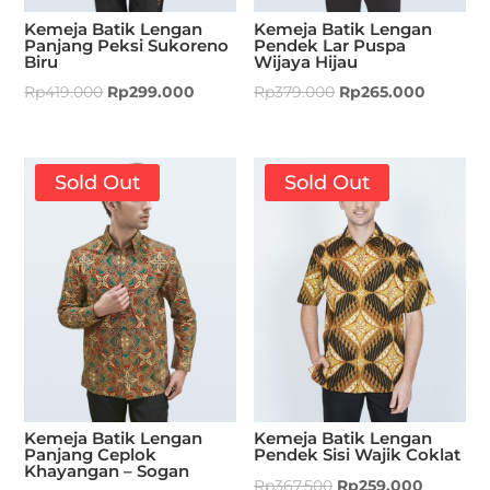
Kemeja Batik Lengan
Kemeja Batik Lengan
Panjang Peksi Sukoreno
Pendek Lar Puspa
Biru
Wijaya Hijau
Rp
419.000
Rp
299.000
Rp
379.000
Rp
265.000
Sold Out
Sold Out
Kemeja Batik Lengan
Kemeja Batik Lengan
Panjang Ceplok
Pendek Sisi Wajik Coklat
Khayangan – Sogan
Rp
367.500
Rp
259.000