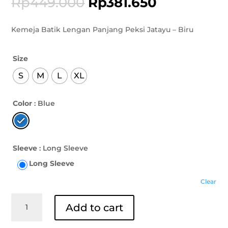
Rp
449.000
Rp
381.650
Kemeja Batik Lengan Panjang Peksi Jatayu – Biru
Size
S
M
L
XL
Color
: Blue
Sleeve
: Long Sleeve
Long Sleeve
Clear
Kemeja
Add to cart
Batik
Lengan