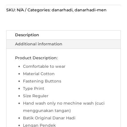
Panjang
Peksi
SKU:
N/A
Categories:
danarhadi
,
danarhadi-men
Jatayu
-
Biru
Description
quantity
Additional information
Product Description:
Comfortable to wear
Material Cotton
Fastening Buttons
Type Print
Size Reguler
Hand wash only no mechine wash (cuci
menggunakan tangan)
Batik Original Danar Hadi
Lengan Pendek