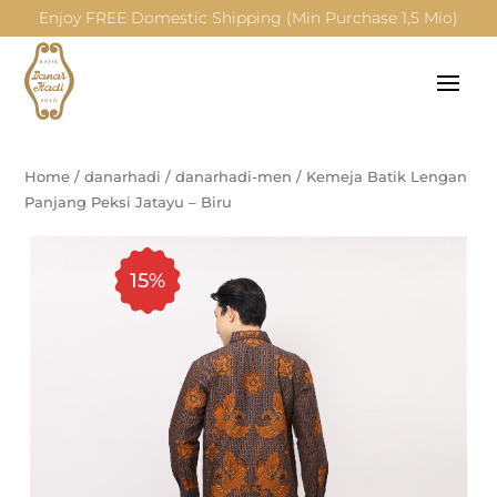
Enjoy FREE Domestic Shipping (Min Purchase 1,5 Mio)
Home
/
danarhadi
/
danarhadi-men
/
Kemeja Batik Lengan
Panjang Peksi Jatayu – Biru
15%