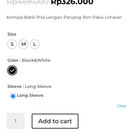
Rp
459.000
Rp
326.000
Kemeja Batik Pria Lengan Panjang Ron Paksi Limaran
Size
S
M
L
Color
: Black&White
Sleeve
: Long Sleeve
Long Sleeve
Clear
Kemeja
Add to cart
Batik
Lengan