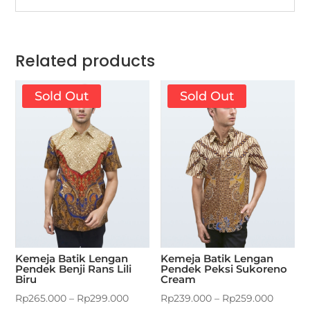
Related products
Sold Out
Sold Out
Kemeja Batik Lengan
Kemeja Batik Lengan
Pendek Benji Rans Lili
Pendek Peksi Sukoreno
Biru
Cream
Rp
265.000
–
Rp
299.000
Rp
239.000
–
Rp
259.000