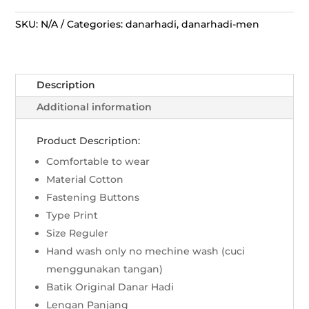
Panjang
Ron
SKU:
N/A
Categories:
danarhadi
,
danarhadi-men
Paksi
Limaran
quantity
Description
Additional information
Product Description:
Comfortable to wear
Material Cotton
Fastening Buttons
Type Print
Size Reguler
Hand wash only no mechine wash (cuci
menggunakan tangan)
Batik Original Danar Hadi
Lengan Panjang