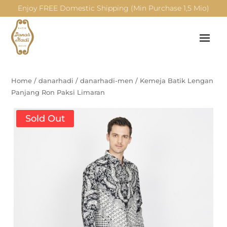
Enjoy FREE Domestic Shipping (Min Purchase 1,5 Mio)
Home
/
danarhadi
/
danarhadi-men
/
Kemeja Batik Lengan
Panjang Ron Paksi Limaran
Sold Out