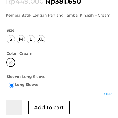
Rp
449.000
Rp
381.650
Kemeja Batik Lengan Panjang Tambal Kinasih – Cream
Size
S
M
L
XL
Color
: Cream
Sleeve
: Long Sleeve
Long Sleeve
Clear
Kemeja
Add to cart
Batik
Lengan