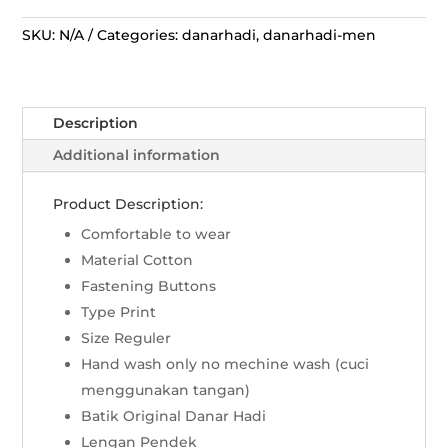
Panjang
Tambal
SKU:
N/A
Categories:
danarhadi
,
danarhadi-men
Kinasih
-
Cream
Description
quantity
Additional information
Product Description:
Comfortable to wear
Material Cotton
Fastening Buttons
Type Print
Size Reguler
Hand wash only no mechine wash (cuci
menggunakan tangan)
Batik Original Danar Hadi
Lengan Pendek