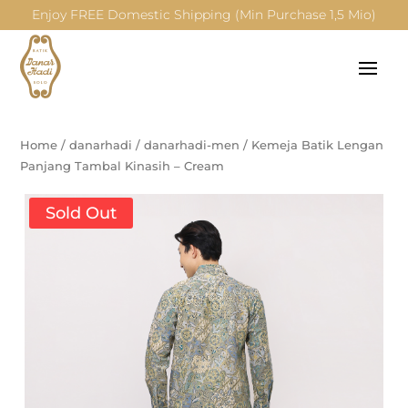
Enjoy FREE Domestic Shipping (Min Purchase 1,5 Mio)
Home
/
danarhadi
/
danarhadi-men
/
Kemeja Batik Lengan
Panjang Tambal Kinasih – Cream
Sold Out