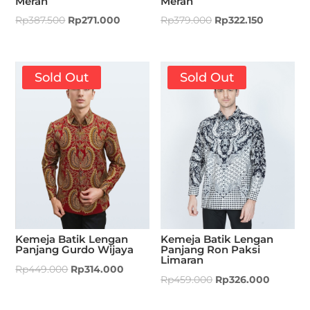
Merah
Merah
Rp
387.500
Rp
271.000
Rp
379.000
Rp
322.150
Sold Out
Sold Out
Kemeja Batik Lengan
Kemeja Batik Lengan
Panjang Gurdo Wijaya
Panjang Ron Paksi
Limaran
Rp
449.000
Rp
314.000
Rp
459.000
Rp
326.000