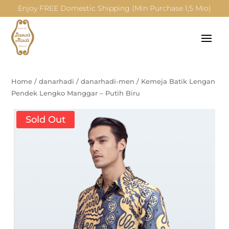
Enjoy FREE Domestic Shipping (Min Purchase 1,5 Mio)
Home
/
danarhadi
/
danarhadi-men
/
Kemeja Batik Lengan
Pendek Lengko Manggar – Putih Biru
Sold Out