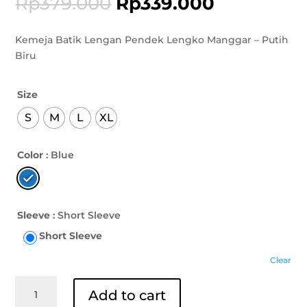
Rp
379.000
Rp
339.000
Kemeja Batik Lengan Pendek Lengko Manggar – Putih
Biru
Size
S
M
L
XL
Color
: Blue
Sleeve
: Short Sleeve
Short Sleeve
Clear
Kemeja
Add to cart
Batik