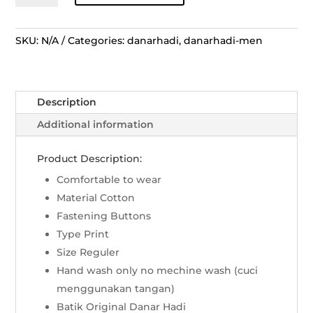
Lengan
Pendek
Lengko
SKU:
N/A
Categories:
danarhadi
,
danarhadi-men
Manggar
-
Putih
Description
Biru
quantity
Additional information
Product Description:
Comfortable to wear
Material Cotton
Fastening Buttons
Type Print
Size Reguler
Hand wash only no mechine wash (cuci
menggunakan tangan)
Batik Original Danar Hadi