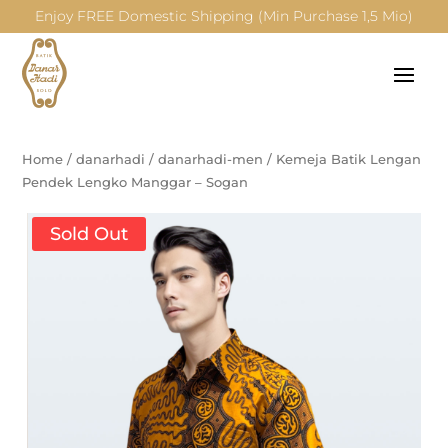
Enjoy FREE Domestic Shipping (Min Purchase 1,5 Mio)
Home
/
danarhadi
/
danarhadi-men
/
Kemeja Batik Lengan
Pendek Lengko Manggar – Sogan
Sold Out