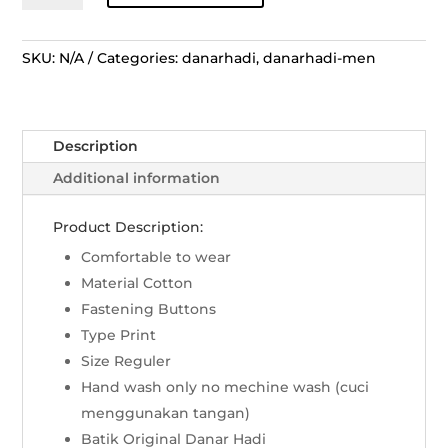
Lengan
Pendek
Lengko
SKU:
N/A
Categories:
danarhadi
,
danarhadi-men
Manggar
-
Sogan
Description
quantity
Additional information
Product Description:
Comfortable to wear
Material Cotton
Fastening Buttons
Type Print
Size Reguler
Hand wash only no mechine wash (cuci
menggunakan tangan)
Batik Original Danar Hadi