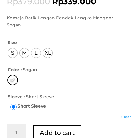
Rp
379.000
Rp
339.000
Kemeja Batik Lengan Pendek Lengko Manggar –
Sogan
Size
S
M
L
XL
Color
: Sogan
Sleeve
: Short Sleeve
Short Sleeve
Clear
Kemeja
Add to cart
Batik