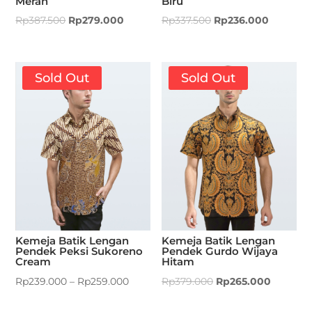
Biru
Merah
Rp
337.500
Rp
236.000
Rp
387.500
Rp
279.000
Sold Out
Sold Out
Kemeja Batik Lengan
Kemeja Batik Lengan
Pendek Peksi Sukoreno
Pendek Gurdo Wijaya
Cream
Hitam
Rp
239.000
–
Rp
259.000
Rp
379.000
Rp
265.000