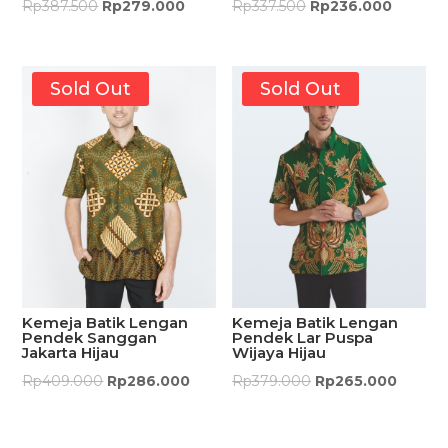
Rp
337.500
Rp
236.000
Rp
387.500
Rp
279.000
Sold Out
Sold Out
Kemeja Batik Lengan
Kemeja Batik Lengan
Pendek Sanggan
Pendek Lar Puspa
Jakarta Hijau
Wijaya Hijau
Rp
409.000
Rp
286.000
Rp
379.000
Rp
265.000