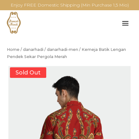
Enjoy FREE Domestic Shipping (Min Purchase 1,5 Mio)
Home
/
danarhadi
/
danarhadi-men
/
Kemeja Batik Lengan
Pendek Sekar Pergola Merah
Sold Out