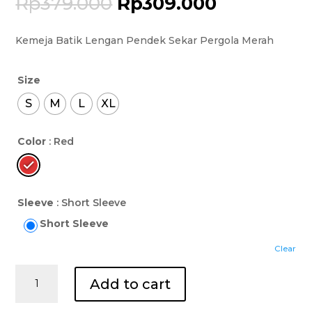
Rp
379.000
Rp
309.000
Kemeja Batik Lengan Pendek Sekar Pergola Merah
Size
S
M
L
XL
Color
: Red
Sleeve
: Short Sleeve
Short Sleeve
Clear
Kemeja
Add to cart
Batik
Lengan