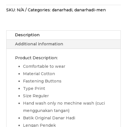
Pendek
Sekar
SKU:
N/A
Categories:
danarhadi
,
danarhadi-men
Pergola
Merah
quantity
Description
Additional information
Product Description:
Comfortable to wear
Material Cotton
Fastening Buttons
Type Print
Size Reguler
Hand wash only no mechine wash (cuci
menggunakan tangan)
Batik Original Danar Hadi
Lengan Pendek