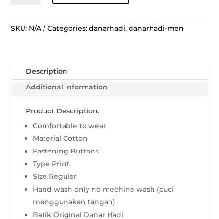
Lengan
Panjang
Kawung
SKU:
N/A
Categories:
danarhadi
,
danarhadi-men
Gaya
Baru
-
Description
Bledak/Putih
quantity
Additional information
Product Description:
Comfortable to wear
Material Cotton
Fastening Buttons
Type Print
Size Reguler
Hand wash only no mechine wash (cuci
menggunakan tangan)
Batik Original Danar Hadi