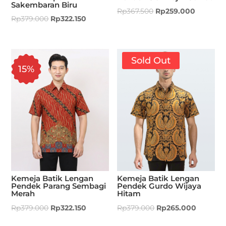
Sakembaran Biru
Rp
367.500
Rp
259.000
Rp
379.000
Rp
322.150
Sold Out
15%
Kemeja Batik Lengan
Kemeja Batik Lengan
Pendek Parang Sembagi
Pendek Gurdo Wijaya
Merah
Hitam
Rp
379.000
Rp
322.150
Rp
379.000
Rp
265.000