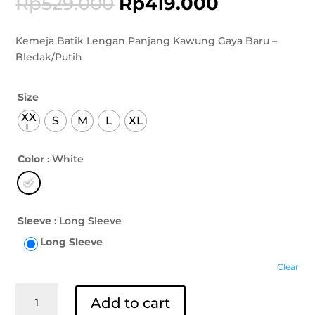
Rp
529.000
Rp
419.000
Kemeja Batik Lengan Panjang Kawung Gaya Baru –
Bledak/Putih
Size
XX
S
M
L
XL
L
Color
: White
Sleeve
: Long Sleeve
Long Sleeve
Clear
Kemeja
Add to cart
Batik