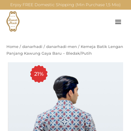
Enjoy FREE Domestic Shipping (Min Purchase 1,5 Mio)
Home
/
danarhadi
/
danarhadi-men
/
Kemeja Batik Lengan
Panjang Kawung Gaya Baru – Bledak/Putih
21%