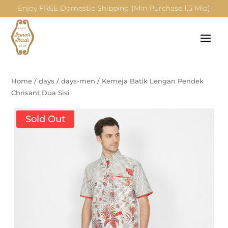
Enjoy FREE Domestic Shipping (Min Purchase 1,5 Mio)
Home
/
days
/
days-men
/
Kemeja Batik Lengan Pendek
Chrisant Dua Sisi
Sold Out