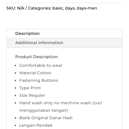
Pendek
Chrisant
SKU:
N/A
Categories:
basic
,
days
,
days-men
Dua
Sisi
quantity
Description
Additional information
Product Description:
Comfortable to wear
Material Cotton
Fastening Buttons
Type Print
Size Reguler
Hand wash only no mechine wash (cuci
menggunakan tangan)
Batik Original Danar Hadi
Lengan Pendek