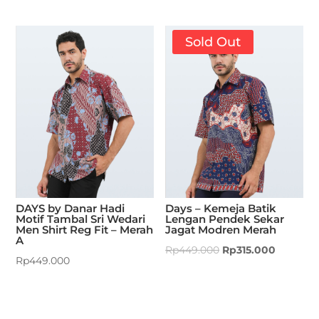
Sold Out
DAYS by Danar Hadi
Days – Kemeja Batik
Motif Tambal Sri Wedari
Lengan Pendek Sekar
Men Shirt Reg Fit – Merah
Jagat Modren Merah
A
Rp
449.000
Rp
315.000
Rp
449.000