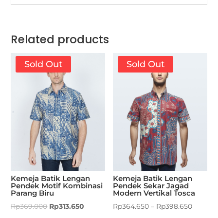
Related products
Sold Out
Sold Out
Kemeja Batik Lengan
Kemeja Batik Lengan
Pendek Motif Kombinasi
Pendek Sekar Jagad
Parang Biru
Modern Vertikal Tosca
Rp
369.000
Rp
313.650
Rp
364.650
–
Rp
398.650