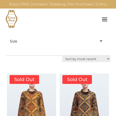
Enjoy FREE Domestic Shipping (Min Purchase 1,5 Mio)
Sold Out
Sold Out