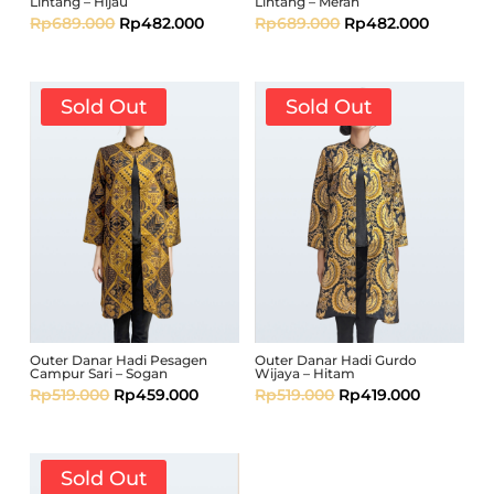
Lintang – Hijau
Lintang – Merah
Rp
689.000
Rp
482.000
Rp
689.000
Rp
482.000
Sold Out
Sold Out
Outer Danar Hadi Pesagen
Outer Danar Hadi Gurdo
Campur Sari – Sogan
Wijaya – Hitam
Rp
519.000
Rp
459.000
Rp
519.000
Rp
419.000
Sold Out