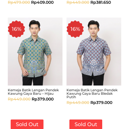
Rp
479.000
Rp
409.000
Rp
449.000
Rp
381.650
16%
16%
Kemeja Batik Lengan Pendek
Kemeja Batik Lengan Pendek
Kawung Gaya Baru – Hijau
Kawung Gaya Baru Bledak
Putih
Rp
449.000
Rp
379.000
Rp
449.000
Rp
379.000
Sold Out
Sold Out